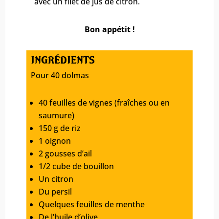
avec un filet de jus de citron.
Bon appétit !
INGRÉDIENTS
Pour 40 dolmas
40 feuilles de vignes (fraîches ou en
saumure)
150 g de riz
1 oignon
2 gousses d’ail
1/2 cube de bouillon
Un citron
Du persil
Quelques feuilles de menthe
De l’huile d’olive