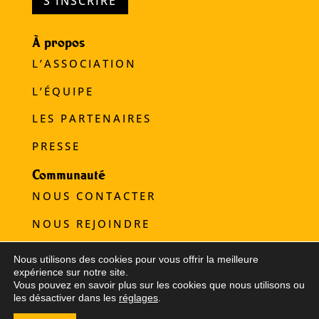
S'INSCRIRE
À propos
L’ASSOCIATION
L’ÉQUIPE
LES PARTENAIRES
PRESSE
Communauté
NOUS CONTACTER
NOUS REJOINDRE
NOUS SOUTENIR
Nous utilisons des cookies pour vous offrir la meilleure
expérience sur notre site.
Refugee Food © 2025
Vous pouvez en savoir plus sur les cookies que nous utilisons ou
les désactiver dans les
réglages
.
Mentions légales
|
Crédits