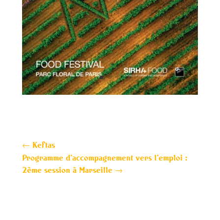
←
Keftas
Programme d’accompagnement vers l’emploi :
2ème session à Marseille
→