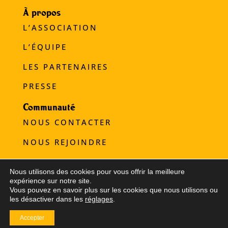
À propos
L’ASSOCIATION
L’ÉQUIPE
LES PARTENAIRES
PRESSE
Communauté
NOUS CONTACTER
NOUS REJOINDRE
NOUS SOUTENIR
Nous utilisons des cookies pour vous offrir la meilleure
expérience sur notre site.
Refugee Food © 2025
Vous pouvez en savoir plus sur les cookies que nous utilisons ou
Mentions légales
|
Crédits
les désactiver dans les
réglages
.
Accepter