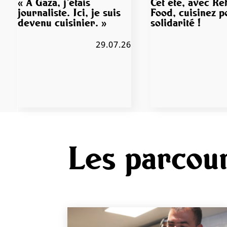
« À Gaza, j’étais
Cet été, avec R
journaliste. Ici, je suis
Food, cuisinez p
devenu cuisinier. »
solidarité !
29.07.26
Les parcou