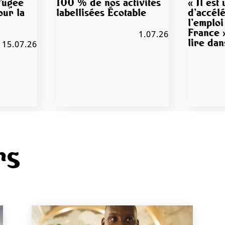
efugee
100 % de nos activités
« Il est
our la
labellisées Écotable
d’accélé
l’emploi
France »
1.07.26
lire da
15.07.26
rs