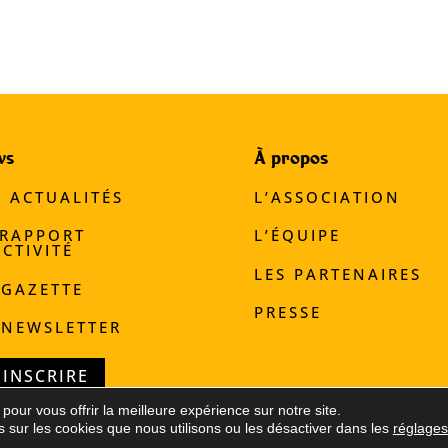
ws
À propos
S ACTUALITÉS
L’ASSOCIATION
 RAPPORT
L’ÉQUIPE
ACTIVITÉ
LES PARTENAIRES
 GAZETTE
PRESSE
 NEWSLETTER
'INSCRIRE
pour vous offrir la meilleure expérience sur notre site.
 sur les cookies que nous utilisons ou les désactiver dans les
réglages