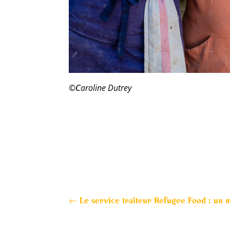
©C
aroline Dutrey
←
Le service traiteur Refugee Food : un m