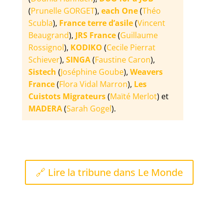
(
Prunelle GORGET
),
each One
(
Théo
Scubla
),
France terre d’asile
(
Vincent
Beaugrand
),
JRS France
(
Guillaume
Rossignol
),
KODIKO
(
Cecile Pierrat
Schiever
),
SINGA
(
Faustine Caron
),
Sistech
(
Joséphine Goube
),
Weavers
France
(
Flora Vidal Marron
),
Les
Cuistots Migrateurs
(
Maïté Merlot
) et
MADERA
(
Sarah Gogel
).
🔗 Lire la tribune dans Le Monde