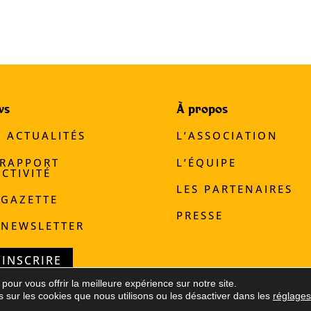
ws
À propos
S ACTUALITÉS
L’ASSOCIATION
 RAPPORT
L’ÉQUIPE
ACTIVITÉ
LES PARTENAIRES
 GAZETTE
PRESSE
 NEWSLETTER
'INSCRIRE
pour vous offrir la meilleure expérience sur notre site.
 sur les cookies que nous utilisons ou les désactiver dans les
réglages