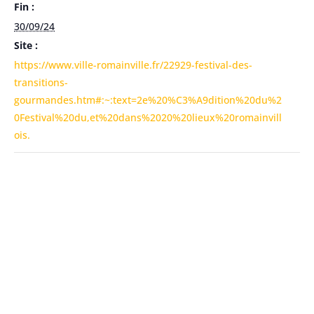
Fin :
30/09/24
Site :
https://www.ville-romainville.fr/22929-festival-des-
transitions-
gourmandes.htm#:~:text=2e%20%C3%A9dition%20du%2
0Festival%20du,et%20dans%2020%20lieux%20romainvill
ois.