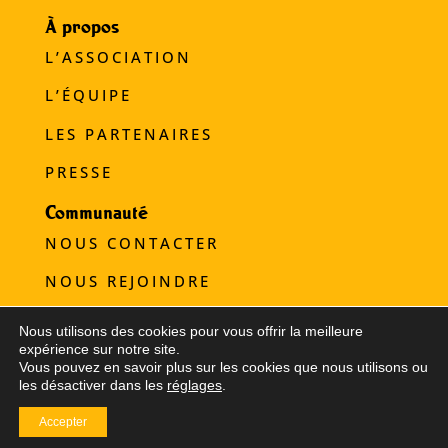
À propos
L’ASSOCIATION
L’ÉQUIPE
LES PARTENAIRES
PRESSE
Communauté
NOUS CONTACTER
NOUS REJOINDRE
NOUS SOUTENIR
Nous utilisons des cookies pour vous offrir la meilleure
expérience sur notre site.
Refugee Food © 2025
Vous pouvez en savoir plus sur les cookies que nous utilisons ou
les désactiver dans les
réglages
.
Mentions légales
|
Crédits
Accepter