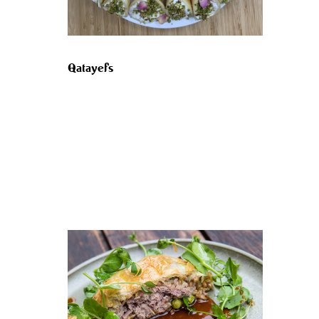
Qatayefs